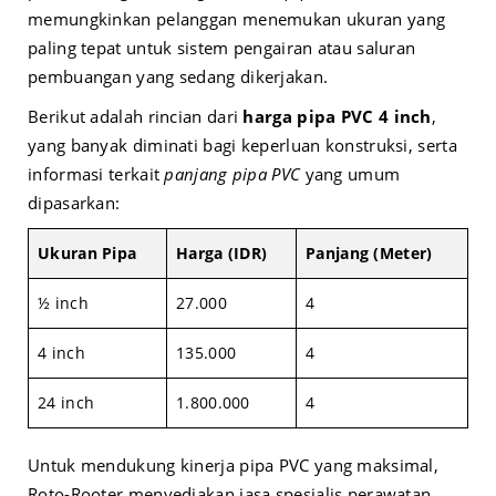
memungkinkan pelanggan menemukan ukuran yang
paling tepat untuk sistem pengairan atau saluran
pembuangan yang sedang dikerjakan.
Berikut adalah rincian dari
harga pipa PVC 4 inch
,
yang banyak diminati bagi keperluan konstruksi, serta
informasi terkait
panjang pipa PVC
yang umum
dipasarkan:
Ukuran Pipa
Harga (IDR)
Panjang (Meter)
½ inch
27.000
4
4 inch
135.000
4
24 inch
1.800.000
4
Untuk mendukung kinerja pipa PVC yang maksimal,
Roto-Rooter menyediakan jasa spesialis perawatan