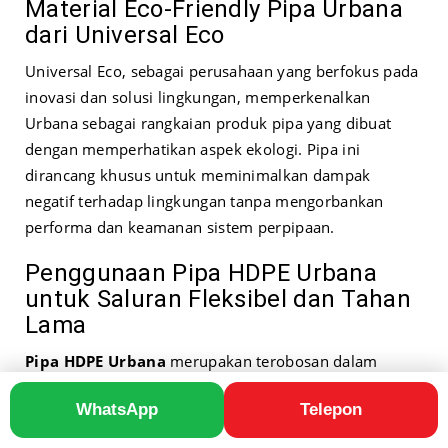
Material Eco-Friendly Pipa Urbana
dari Universal Eco
Universal Eco, sebagai perusahaan yang berfokus pada
inovasi dan solusi lingkungan, memperkenalkan
Urbana sebagai rangkaian produk pipa yang dibuat
dengan memperhatikan aspek ekologi. Pipa ini
dirancang khusus untuk meminimalkan dampak
negatif terhadap lingkungan tanpa mengorbankan
performa dan keamanan sistem perpipaan.
Penggunaan Pipa HDPE Urbana
untuk Saluran Fleksibel dan Tahan
Lama
Pipa HDPE Urbana
merupakan terobosan dalam
industri pipa dengan fokus pada keberlanjutan. Dikenal
WhatsApp
Telepon
akan
ketahanan dan fleksibilitasnya
, pipa ini cocok
untuk aplikasi yang membutuhkan solusi tahan lama