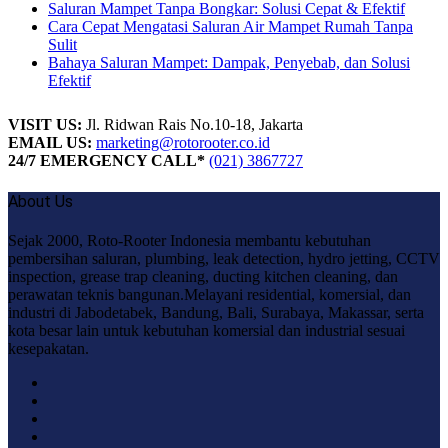
Saluran Mampet Tanpa Bongkar: Solusi Cepat & Efektif
Cara Cepat Mengatasi Saluran Air Mampet Rumah Tanpa
Sulit
Bahaya Saluran Mampet: Dampak, Penyebab, dan Solusi
Efektif
VISIT US:
Jl. Ridwan Rais No.10-18, Jakarta
EMAIL US:
marketing@rotorooter.co.id
24/7 EMERGENCY CALL*
(021) 3867727
About Us
Sejak 2000, Roto-Rooter Indonesia membantu kebutuhan
pembersihan saluran, plumbing, leak detection, hydro jetting, CCTV
inspection, grease trap cleaning, ducting kitchen cleaning, dan
perawatan teknis bangunan.Melayani residential, komersial, dan
industri di Jabodetabek, Bandung, Bali, Surabaya, Makassar, serta
kota besar lain untuk kebutuhan komersial dan industrial sesuai
kesepakatan.