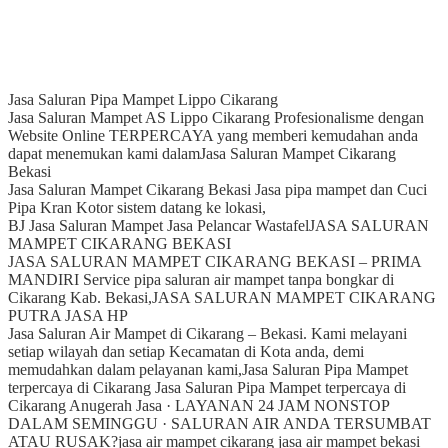
Jasa Saluran Pipa Mampet Lippo Cikarang
Jasa Saluran Mampet AS Lippo Cikarang Profesionalisme dengan
Website Online TERPERCAYA yang memberi kemudahan anda
dapat menemukan kami dalam
Jasa Saluran Mampet Cikarang
Bekasi
Jasa Saluran Mampet Cikarang Bekasi Jasa pipa mampet dan Cuci
Pipa Kran Kotor sistem datang ke lokasi,
BJ Jasa Saluran Mampet Jasa Pelancar Wastafel
JASA SALURAN
MAMPET CIKARANG BEKASI
JASA SALURAN MAMPET CIKARANG BEKASI – PRIMA
MANDIRI Service pipa saluran air mampet tanpa bongkar di
Cikarang Kab. Bekasi,
JASA SALURAN MAMPET CIKARANG
PUTRA JASA HP
Jasa Saluran Air Mampet di Cikarang – Bekasi. Kami melayani
setiap wilayah dan setiap Kecamatan di Kota anda, demi
memudahkan dalam pelayanan kami,
Jasa Saluran Pipa Mampet
terpercaya di Cikarang Jasa Saluran Pipa Mampet terpercaya di
Cikarang Anugerah Jasa · LAYANAN 24 JAM NONSTOP
DALAM SEMINGGU · SALURAN AIR ANDA TERSUMBAT
ATAU RUSAK?
jasa air mampet cikarang jasa air mampet bekasi