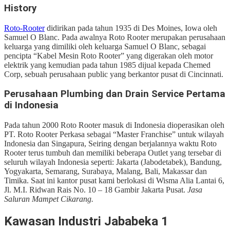
History
Roto-Rooter
didirikan pada tahun 1935 di Des Moines, Iowa oleh
Samuel O Blanc. Pada awalnya Roto Rooter merupakan perusahaan
keluarga yang dimiliki oleh keluarga Samuel O Blanc, sebagai
pencipta “Kabel Mesin Roto Rooter” yang digerakan oleh motor
elektrik yang kemudian pada tahun 1985 dijual kepada Chemed
Corp, sebuah perusahaan public yang berkantor pusat di Cincinnati.
Perusahaan Plumbing dan Drain Service Pertama
di Indonesia
Pada tahun 2000 Roto Rooter masuk di Indonesia dioperasikan oleh
PT. Roto Rooter Perkasa sebagai “Master Franchise” untuk wilayah
Indonesia dan Singapura, Seiring dengan berjalannya waktu Roto
Rooter terus tumbuh dan memiliki beberapa Outlet yang tersebar di
seluruh wilayah Indonesia seperti: Jakarta (Jabodetabek), Bandung,
Yogyakarta, Semarang, Surabaya, Malang, Bali, Makassar dan
Timika. Saat ini kantor pusat kami berlokasi di Wisma Alia Lantai 6,
Jl. M.I. Ridwan Rais No. 10 – 18 Gambir Jakarta Pusat.
Jasa
Saluran Mampet Cikarang.
Kawasan Industri Jababeka 1