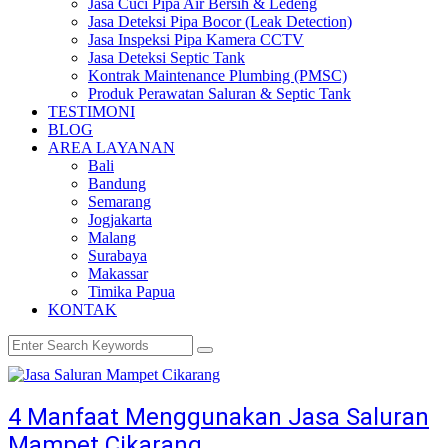
Jasa Cuci Pipa Air Bersih & Ledeng
Jasa Deteksi Pipa Bocor (Leak Detection)
Jasa Inspeksi Pipa Kamera CCTV
Jasa Deteksi Septic Tank
Kontrak Maintenance Plumbing (PMSC)
Produk Perawatan Saluran & Septic Tank
TESTIMONI
BLOG
AREA LAYANAN
Bali
Bandung
Semarang
Jogjakarta
Malang
Surabaya
Makassar
Timika Papua
KONTAK
4 Manfaat Menggunakan Jasa Saluran
Mampet Cikarang