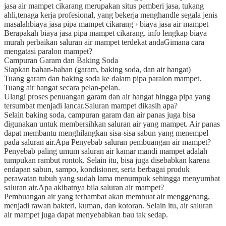
jasa air mampet cikarang merupakan situs pemberi jasa, tukang
ahli,tenaga kerja profesional, yang bekerja menghandle segala jenis
masalah
biaya jasa pipa mampet cikarang › biaya jasa air mampet
Berapakah biaya jasa pipa mampet cikarang. info lengkap biaya
murah perbaikan saluran air mampet terdekat anda
Gimana cara
mengatasi paralon mampet?
Campuran Garam dan Baking Soda
Siapkan bahan-bahan (garam, baking soda, dan air hangat)
Tuang garam dan baking soda ke dalam pipa paralon mampet.
Tuang air hangat secara pelan-pelan.
Ulangi proses penuangan garam dan air hangat hingga pipa yang
tersumbat menjadi lancar.
Saluran mampet dikasih apa?
Selain baking soda, campuran garam dan air panas juga bisa
digunakan untuk membersihkan saluran air yang mampet. Air panas
dapat membantu menghilangkan sisa-sisa sabun yang menempel
pada saluran air.
Apa Penyebab saluran pembuangan air mampet?
Penyebab paling umum saluran air kamar mandi mampet adalah
tumpukan rambut rontok. Selain itu, bisa juga disebabkan karena
endapan sabun, sampo, kondisioner, serta berbagai produk
perawatan tubuh yang sudah lama menumpuk sehingga menyumbat
saluran air.
Apa akibatnya bila saluran air mampet?
Pembuangan air yang terhambat akan membuat air menggenang,
menjadi rawan bakteri, kuman, dan kotoran. Selain itu, air saluran
air mampet juga dapat menyebabkan bau tak sedap.