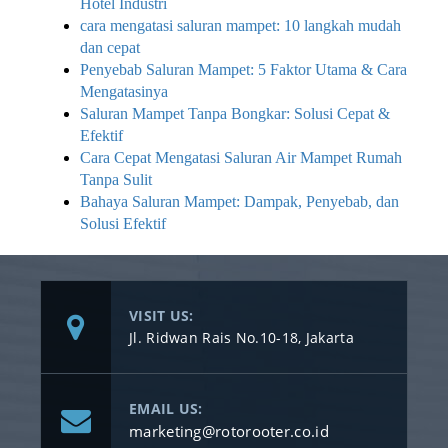
Hotel Industri
cara mengatasi saluran mampet: 10 langkah mudah
dan cepat
Penyebab Saluran Mampet: 5 Faktor Utama & Cara
Mengatasinya
Saluran Mampet Tanpa Bongkar: Solusi Cepat &
Efektif
Cara Cepat Mengatasi Saluran Air Mampet Rumah
Tanpa Sulit
Bahaya Saluran Mampet: Dampak, Penyebab, dan
Solusi Efektif
VISIT US:
Jl. Ridwan Rais No.10-18, Jakarta
EMAIL US:
marketing@rotorooter.co.id