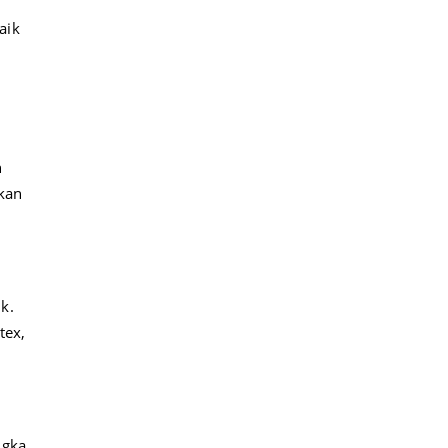
aik
n
kan
k.
tex,
ngka