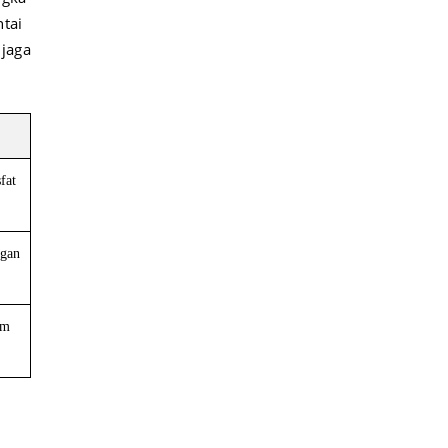
ntai
njaga
fat
ngan
am