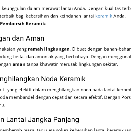
keunggulan dalam merawat lantai Anda. Dengan kualitas terb
terbaik bagi kebersihan dan keindahan lantai
keramik
Anda.
 Pembersih Keramik
:
gan dan Aman
makaian yang
ramah lingkungan
. Dibuat dengan bahan-baha
andung fosfat dan amoniak yang berbahaya. Dengan mengguna
dengan
aman
tanpa khawatir merusak lingkungan sekitar.
enghilangkan Noda Keramik
if yang efektif dalam menghilangkan noda pada lantai kerami
da membandel dengan cepat dan secara efektif. Dengan Pors
ru.
an Lantai Jangka Panjang
mbersih biasa, tapi juga solusi kebersihan lantai keramik ja