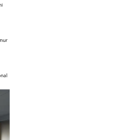
ni
umur
onal