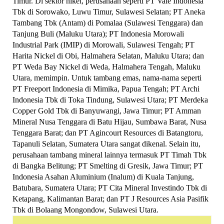
Timur. Di sektor nikel, perusahaan seperti PT Vale Indonesia
Tbk di Sorowako, Luwu Timur, Sulawesi Selatan; PT Aneka
Tambang Tbk (Antam) di Pomalaa (Sulawesi Tenggara) dan
Tanjung Buli (Maluku Utara); PT Indonesia Morowali
Industrial Park (IMIP) di Morowali, Sulawesi Tengah; PT
Harita Nickel di Obi, Halmahera Selatan, Maluku Utara; dan
PT Weda Bay Nickel di Weda, Halmahera Tengah, Maluku
Utara, memimpin. Untuk tambang emas, nama-nama seperti
PT Freeport Indonesia di Mimika, Papua Tengah; PT Archi
Indonesia Tbk di Toka Tindung, Sulawesi Utara; PT Merdeka
Copper Gold Tbk di Banyuwangi, Jawa Timur; PT Amman
Mineral Nusa Tenggara di Batu Hijau, Sumbawa Barat, Nusa
Tenggara Barat; dan PT Agincourt Resources di Batangtoru,
Tapanuli Selatan, Sumatera Utara sangat dikenal. Selain itu,
perusahaan tambang mineral lainnya termasuk PT Timah Tbk
di Bangka Belitung; PT Smelting di Gresik, Jawa Timur; PT
Indonesia Asahan Aluminium (Inalum) di Kuala Tanjung,
Batubara, Sumatera Utara; PT Cita Mineral Investindo Tbk di
Ketapang, Kalimantan Barat; dan PT J Resources Asia Pasifik
Tbk di Bolaang Mongondow, Sulawesi Utara.