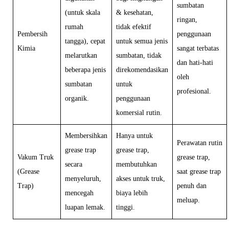
sumbatan
(untuk skala
& kesehatan,
ringan,
rumah
tidak efektif
Pembersih
penggunaan
tangga), cepat
untuk semua jenis
Kimia
sangat terbatas
melarutkan
sumbatan, tidak
dan hati-hati
beberapa jenis
direkomendasikan
oleh
sumbatan
untuk
profesional.
organik.
penggunaan
komersial rutin.
Membersihkan
Hanya untuk
Perawatan rutin
grease trap
grease trap,
Vakum Truk
grease trap,
secara
membutuhkan
(Grease
saat grease trap
menyeluruh,
akses untuk truk,
Trap)
penuh dan
mencegah
biaya lebih
meluap.
luapan lemak.
tinggi.