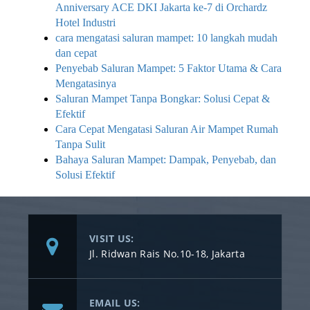
Anniversary ACE DKI Jakarta ke-7 di Orchardz
Hotel Industri
cara mengatasi saluran mampet: 10 langkah mudah
dan cepat
Penyebab Saluran Mampet: 5 Faktor Utama & Cara
Mengatasinya
Saluran Mampet Tanpa Bongkar: Solusi Cepat &
Efektif
Cara Cepat Mengatasi Saluran Air Mampet Rumah
Tanpa Sulit
Bahaya Saluran Mampet: Dampak, Penyebab, dan
Solusi Efektif
VISIT US:
Jl. Ridwan Rais No.10-18, Jakarta
EMAIL US: