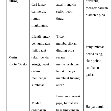
Jetting
preventif,
dari lemak
awal mungkin
mengembalikan
dan kerak,
sedikit lebih
diameter pipa.
ramah
tinggi.
lingkungan.
Efektif untuk
Tidak
penyumbatan
membersihkan
Penyumbatan
fisik padat
dinding pipa
benda asing,
Mesin
(akar, benda
secara
akar pohon,
Rooter/Snake
asing), cepat
menyeluruh dari
sumbatan
dalam
lemak, hanya
padat.
melubangi
membuat lubang
sumbatan.
aliran.
Berisiko merusak
Mudah
pipa, berbahaya
Hanya untuk
digunakan
bagi lingkungan