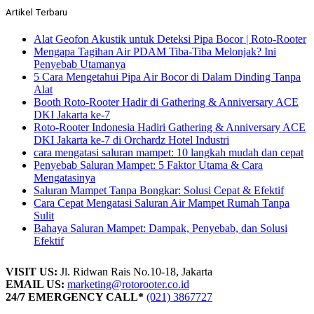
Artikel Terbaru
Alat Geofon Akustik untuk Deteksi Pipa Bocor | Roto-Rooter
Mengapa Tagihan Air PDAM Tiba-Tiba Melonjak? Ini
Penyebab Utamanya
5 Cara Mengetahui Pipa Air Bocor di Dalam Dinding Tanpa
Alat
Booth Roto-Rooter Hadir di Gathering & Anniversary ACE
DKI Jakarta ke-7
Roto-Rooter Indonesia Hadiri Gathering & Anniversary ACE
DKI Jakarta ke-7 di Orchardz Hotel Industri
cara mengatasi saluran mampet: 10 langkah mudah dan cepat
Penyebab Saluran Mampet: 5 Faktor Utama & Cara
Mengatasinya
Saluran Mampet Tanpa Bongkar: Solusi Cepat & Efektif
Cara Cepat Mengatasi Saluran Air Mampet Rumah Tanpa
Sulit
Bahaya Saluran Mampet: Dampak, Penyebab, dan Solusi
Efektif
VISIT US:
Jl. Ridwan Rais No.10-18, Jakarta
EMAIL US:
marketing@rotorooter.co.id
24/7 EMERGENCY CALL*
(021) 3867727