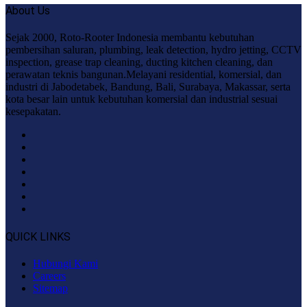
About Us
Sejak 2000, Roto-Rooter Indonesia membantu kebutuhan
pembersihan saluran, plumbing, leak detection, hydro jetting, CCTV
inspection, grease trap cleaning, ducting kitchen cleaning, dan
perawatan teknis bangunan.Melayani residential, komersial, dan
industri di Jabodetabek, Bandung, Bali, Surabaya, Makassar, serta
kota besar lain untuk kebutuhan komersial dan industrial sesuai
kesepakatan.
QUICK LINKS
Hubungi Kami
Careers
Sitemap