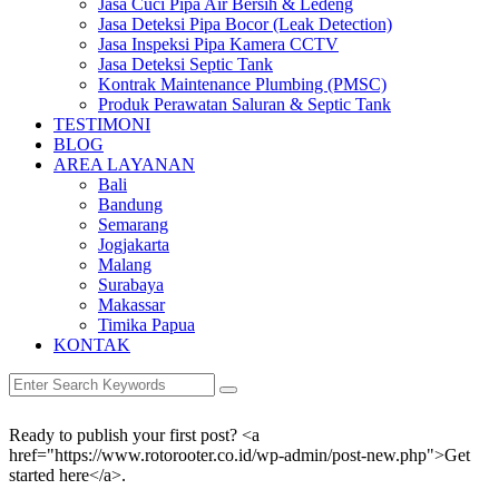
Jasa Cuci Pipa Air Bersih & Ledeng
Jasa Deteksi Pipa Bocor (Leak Detection)
Jasa Inspeksi Pipa Kamera CCTV
Jasa Deteksi Septic Tank
Kontrak Maintenance Plumbing (PMSC)
Produk Perawatan Saluran & Septic Tank
TESTIMONI
BLOG
AREA LAYANAN
Bali
Bandung
Semarang
Jogjakarta
Malang
Surabaya
Makassar
Timika Papua
KONTAK
Ready to publish your first post? <a
href="https://www.rotorooter.co.id/wp-admin/post-new.php">Get
started here</a>.