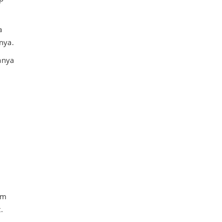
a
nya.
anya
i
.
am
.