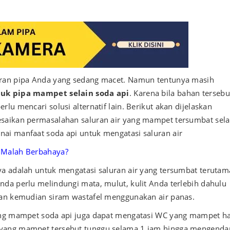
uran pipa Anda yang sedang macet. Namun tentunya masih
uk pipa mampet selain soda api
. Karena bila bahan tersebu
lu mencari solusi alternatif lain. Berikut akan dijelaskan
esaikan permasalahan saluran air yang mampet tersumbat sela
ai manfaat soda api untuk mengatasi saluran air
 Malah Berbahaya?
ya adalah untuk mengatasi saluran air yang tersumbat terutam
da perlu melindungi mata, mulut, kulit Anda terlebih dahulu
kan kemudian siram wastafel menggunakan air panas.
yang mampet soda api juga dapat mengatasi WC yang mampet h
 yang mampet tersebut tunggu selama 1 jam hingga mengenda