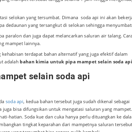
asi selokan yang tersumbat. Dimana soda api ini akan bekerj
pa dedaunan yang tersangkut di selokan sehingga menyumbat
a paralon dan juga dapat melancarkan saluran air talang. Car
ang mampet lainnya.
 kehabisan terdapat bahan alternatif yang juga efektif dalam
ut adalah
bahan kimia untuk pipa mampet selain soda ap
ampet selain soda api
ada
soda api
, kedua bahan tersebut juga sudah dikenal sebagai
ta juga bisa difungsikan untuk mengatasi saluran yang mampet
ati-hatian. Soda kue dan cuka hanya perlu dituangkan ke dal
imbangkan tingkat keparahan dari mampetnya saluran tersebut
uran yang tersumbat bisa segera pulih kembali.