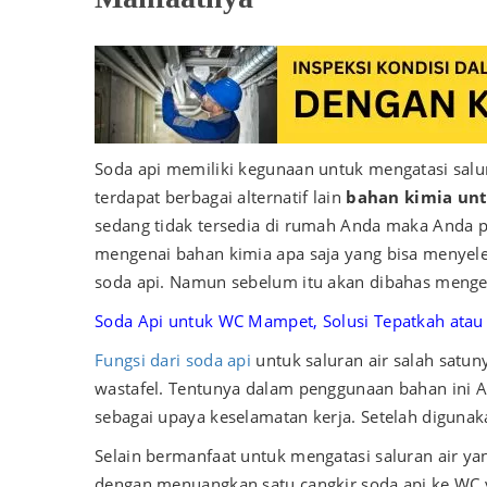
Soda api memiliki kegunaan untuk mengatasi sal
terdapat berbagai alternatif lain
bahan kimia unt
sedang tidak tersedia di rumah Anda maka Anda per
mengenai bahan kimia apa saja yang bisa menyel
soda api. Namun sebelum itu akan dibahas mengen
Soda Api untuk WC Mampet, Solusi Tepatkah atau
Fungsi dari soda api
untuk saluran air salah satun
wastafel. Tentunya dalam penggunaan bahan ini An
sebagai upaya keselamatan kerja. Setelah diguna
Selain bermanfaat untuk mengatasi saluran air 
dengan menuangkan satu cangkir soda api ke WC