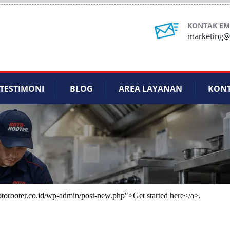
KONTAK EM
marketing@r
TESTIMONI
BLOG
AREA LAYANAN
KON
rotorooter.co.id/wp-admin/post-new.php">Get started here</a>.