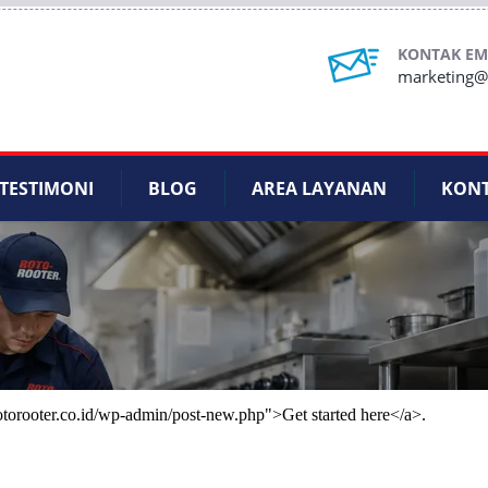
KONTAK EM
marketing@r
TESTIMONI
BLOG
AREA LAYANAN
KON
rotorooter.co.id/wp-admin/post-new.php">Get started here</a>.