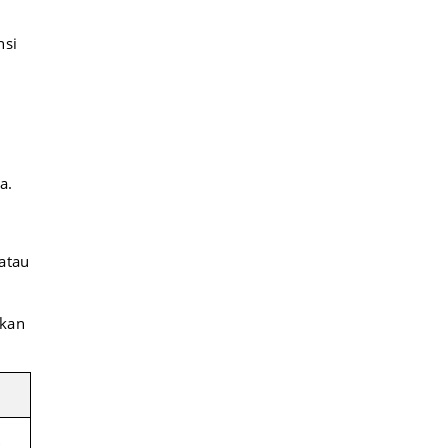
nsi
a.
 atau
kan