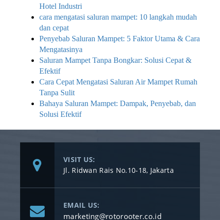
Hotel Industri
cara mengatasi saluran mampet: 10 langkah mudah
dan cepat
Penyebab Saluran Mampet: 5 Faktor Utama & Cara
Mengatasinya
Saluran Mampet Tanpa Bongkar: Solusi Cepat &
Efektif
Cara Cepat Mengatasi Saluran Air Mampet Rumah
Tanpa Sulit
Bahaya Saluran Mampet: Dampak, Penyebab, dan
Solusi Efektif
VISIT US:
Jl. Ridwan Rais No.10-18, Jakarta
EMAIL US:
marketing@rotorooter.co.id