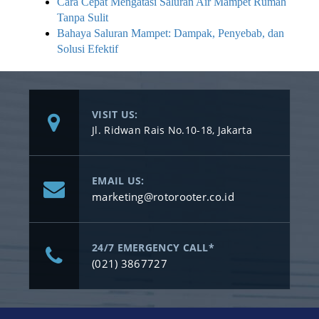
Cara Cepat Mengatasi Saluran Air Mampet Rumah
Tanpa Sulit
Bahaya Saluran Mampet: Dampak, Penyebab, dan
Solusi Efektif
VISIT US:
Jl. Ridwan Rais No.10-18, Jakarta
EMAIL US:
marketing@rotorooter.co.id
24/7 EMERGENCY CALL*
(021) 3867727