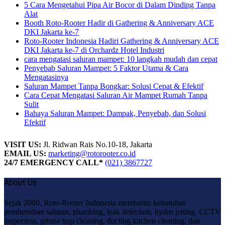
5 Cara Mengetahui Pipa Air Bocor di Dalam Dinding Tanpa
Alat
Booth Roto-Rooter Hadir di Gathering & Anniversary ACE
DKI Jakarta ke-7
Roto-Rooter Indonesia Hadiri Gathering & Anniversary ACE
DKI Jakarta ke-7 di Orchardz Hotel Industri
cara mengatasi saluran mampet: 10 langkah mudah dan cepat
Penyebab Saluran Mampet: 5 Faktor Utama & Cara
Mengatasinya
Saluran Mampet Tanpa Bongkar: Solusi Cepat & Efektif
Cara Cepat Mengatasi Saluran Air Mampet Rumah Tanpa
Sulit
Bahaya Saluran Mampet: Dampak, Penyebab, dan Solusi
Efektif
VISIT US:
Jl. Ridwan Rais No.10-18, Jakarta
EMAIL US:
marketing@rotorooter.co.id
24/7 EMERGENCY CALL*
(021) 3867727
About Us
Sejak 2000, Roto-Rooter Indonesia membantu kebutuhan
pembersihan saluran, plumbing, leak detection, hydro jetting, CCTV
inspection, grease trap cleaning, ducting kitchen cleaning, dan