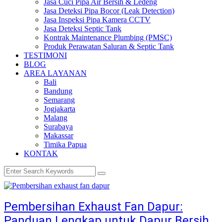
Jasa Cuci Pipa Air Bersih & Ledeng
Jasa Deteksi Pipa Bocor (Leak Detection)
Jasa Inspeksi Pipa Kamera CCTV
Jasa Deteksi Septic Tank
Kontrak Maintenance Plumbing (PMSC)
Produk Perawatan Saluran & Septic Tank
TESTIMONI
BLOG
AREA LAYANAN
Bali
Bandung
Semarang
Jogjakarta
Malang
Surabaya
Makassar
Timika Papua
KONTAK
Pembersihan Exhaust Fan Dapur:
Panduan Lengkap untuk Dapur Bersih