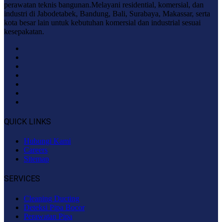
perawatan teknis bangunan.Melayani residential, komersial, dan
industri di Jabodetabek, Bandung, Bali, Surabaya, Makassar, serta
kota besar lain untuk kebutuhan komersial dan industrial sesuai
kesepakatan.
QUICK LINKS
Hubungi Kami
Careers
Sitemap
SERVICES
Cleaning Ducting
Deteksi Pipa Bocor
Perawatan Pipa