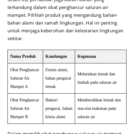
terkandung dalam obat penghancur saluran air
mampet. Pilihlah produk yang mengandung bahan-
bahan alami dan ramah lingkungan. Hal ini penting
untuk menjaga kebersihan dan kelestarian lingkungan
sekitar.
Nama Produk
Kandungan
Kegunaan
Obat Penghancur
Enzim alami,
Melarutkan lemak dan
Saluran Air
bahan pengurai
limbah pada saluran air
Mampet A
lemak
Obat Penghancur
Bakteri
Membersihkan lemak dan
Saluran Air
pengurai, bahan
sisa-sisa makanan pada
Mampet B
kimia alami
saluran air
Dalam memilih obat penghancur saluran air mampet