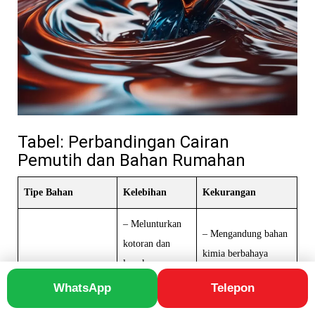
Tabel: Perbandingan Cairan
Pemutih dan Bahan Rumahan
Tipe Bahan
Kelebihan
Kekurangan
– Melunturkan
– Mengandung bahan
kotoran dan
kimia berbahaya
lemak secara
– Membutuhkan
Cairan Pemutih
efisien
WhatsApp
Telepon
perhatian dan
– Cepat dan
penanganan yang