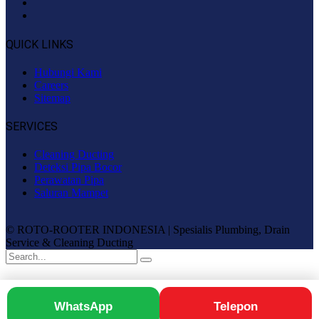
QUICK LINKS
Hubungi Kami
Careers
Sitemap
SERVICES
Cleaning Ducting
Deteksi Pipa Bocor
Perawatan Pipa
Saluran Mampet
© ROTO-ROOTER INDONESIA | Spesialis Plumbing, Drain
Service & Cleaning Ducting
WhatsApp
Telepon