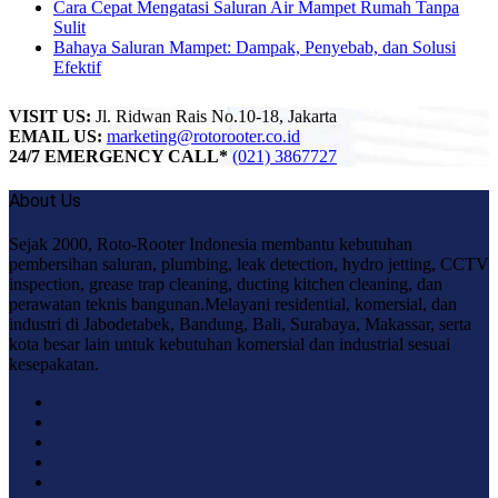
Cara Cepat Mengatasi Saluran Air Mampet Rumah Tanpa
Sulit
Bahaya Saluran Mampet: Dampak, Penyebab, dan Solusi
Efektif
VISIT US:
Jl. Ridwan Rais No.10-18, Jakarta
EMAIL US:
marketing@rotorooter.co.id
24/7 EMERGENCY CALL*
(021) 3867727
About Us
Sejak 2000, Roto-Rooter Indonesia membantu kebutuhan
pembersihan saluran, plumbing, leak detection, hydro jetting, CCTV
inspection, grease trap cleaning, ducting kitchen cleaning, dan
perawatan teknis bangunan.Melayani residential, komersial, dan
industri di Jabodetabek, Bandung, Bali, Surabaya, Makassar, serta
kota besar lain untuk kebutuhan komersial dan industrial sesuai
kesepakatan.