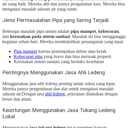
air yang baik. Mereka ahli dan punya pengalaman luas. Mereka bisa
mengatasi masalah saluran air yang rumit.
Jenis Permasalahan Pipa yang Sering Terjadi
Beberapa masalah pipa umum adalah
pipa mampet
,
kebocoran
,
dan
kerusakan pada sistem sanitasi
. Masalah ini bisa mengganggu
kegiatan sehari-hari. Mereka membutuhkan penanganan yang tepat.
Pipa mampet
karena penumpukan debris atau kerak
Kebocoran pipa
yang boros dan bisa merusak properti
Kerusakan sistem sanitasi yang berisiko kesehatan
Pentingnya Menggunakan Jasa Ahli Ledeng
Menggunakan jasa
ahli ledeng
penting untuk solusi yang tepat.
Mereka punya pengetahuan dan alat untuk mengatasi masalah
saluran air.
Dengan jasa
ahli ledeng
, pekerjaan dilakukan dengan
benar dan aman.
Keuntungan Menggunakan Jasa Tukang Ledeng
Lokal
Menggunakan
jasa tukang ledeng
lokal memberi banyak