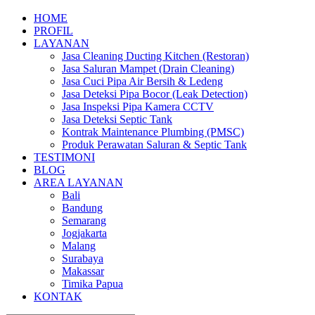
HOME
PROFIL
LAYANAN
Jasa Cleaning Ducting Kitchen (Restoran)
Jasa Saluran Mampet (Drain Cleaning)
Jasa Cuci Pipa Air Bersih & Ledeng
Jasa Deteksi Pipa Bocor (Leak Detection)
Jasa Inspeksi Pipa Kamera CCTV
Jasa Deteksi Septic Tank
Kontrak Maintenance Plumbing (PMSC)
Produk Perawatan Saluran & Septic Tank
TESTIMONI
BLOG
AREA LAYANAN
Bali
Bandung
Semarang
Jogjakarta
Malang
Surabaya
Makassar
Timika Papua
KONTAK