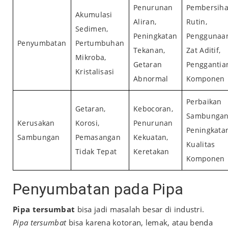
Penurunan
Pembersih
Akumulasi
Aliran,
Rutin,
Sedimen,
Peningkatan
Penggunaa
Penyumbatan
Pertumbuhan
Tekanan,
Zat Aditif,
Mikroba,
Getaran
Penggantia
Kristalisasi
Abnormal
Komponen
Perbaikan
Getaran,
Kebocoran,
Sambungan
Kerusakan
Korosi,
Penurunan
Peningkata
Sambungan
Pemasangan
Kekuatan,
Kualitas
Tidak Tepat
Keretakan
Komponen
Penyumbatan pada Pipa
Pipa tersumbat
bisa jadi masalah besar di industri.
Pipa tersumbat
bisa karena kotoran, lemak, atau benda